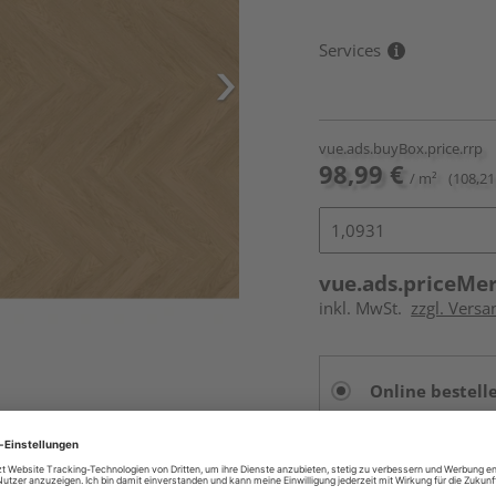
Services
vue.ads.buyBox.price.rrp
98,99 €
/ m²
(108,21
vue.ads.priceMe
inkl. MwSt.
zzgl. Versa
Online bestell
Auf Vorbestellun
vue.ads.priceMerch