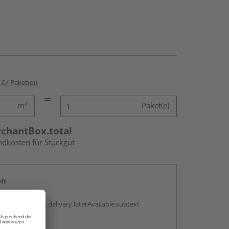
 € / Paket(e))
m²
Paket(e)
rchantBox.total
ndkosten für Stückgut
en
g:
antBox.option.delivery.laterAvailable.subtext