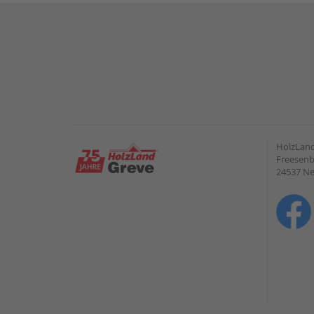
HolzLan
Freesenb
24537 N