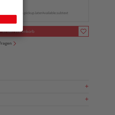
abholen
g:
antBox.option.pickup.laterAvailable.subtext
In den Warenkorb
fragen