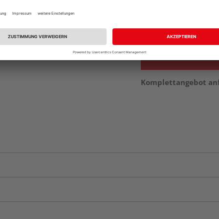
Beim Händler 
Auf Vorbestellun
vue.ads.priceMerch
Komplettangebot an