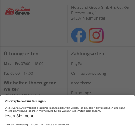
HolzLand Greve GmbH & Co. KG
Freesenburg 1
24537 Neumünster
Öffnungszeiten:
Zahlungsarten
Mo. – Fr.
07:00 – 18:00
PayPal
Sa.
09:00 – 14:00
Onlineüberweisung
Wir helfen Ihnen gerne
Kreditkarte
weiter
Rechnung*
Tel.:
+49 4321 9471-0
E-Mail:
shop@holzland-greve.de
*Bonität vorausgesetzt
Versand
Versandkosten