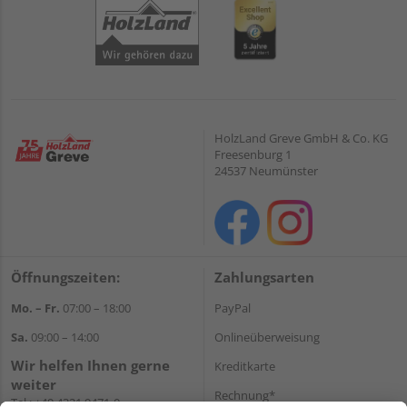
HolzLand Greve GmbH & Co. KG
Freesenburg 1
24537 Neumünster
Öffnungszeiten:
Zahlungsarten
Mo. – Fr.
07:00 – 18:00
PayPal
Sa.
09:00 – 14:00
Onlineüberweisung
Wir helfen Ihnen gerne
Kreditkarte
weiter
Rechnung*
Tel.:
+49 4321 9471-0