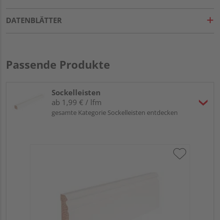
DATENBLÄTTER
Passende Produkte
Sockelleisten
ab 1,99 € / lfm
gesamte Kategorie Sockelleisten entdecken
HA
MD