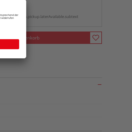
abholen
g:
antBox.option.pickup.laterAvailable.subtext
In den Warenkorb