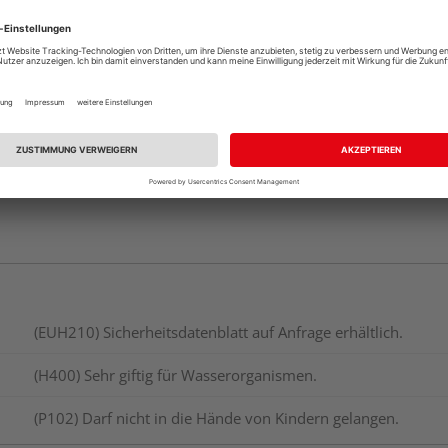
Beim Händler 
Auf Vorbestellun
vue.ads.priceMerch
(EUH210) Sicherheitsdatenblatt auf Anfrage erhältlich.
(H400) Sehr giftig für Wasserorganismen.
(P102) Darf nicht in die Hände von Kindern gelangen.