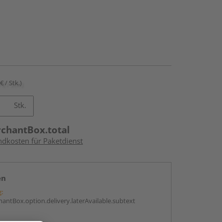
€ / Stk.)
Stk.
rchantBox.total
ndkosten für Paketdienst
en
g:
antBox.option.delivery.laterAvailable.subtext