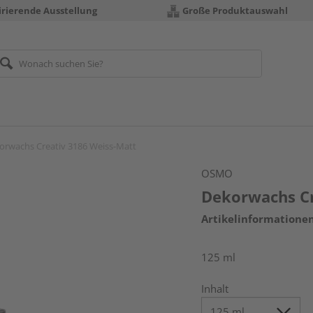
irierende Ausstellung
Große Produktauswahl
orwachs Creativ 3186 Weiss-Matt
OSMO
Dekorwachs Cr
Artikelinformatione
125 ml
Inhalt