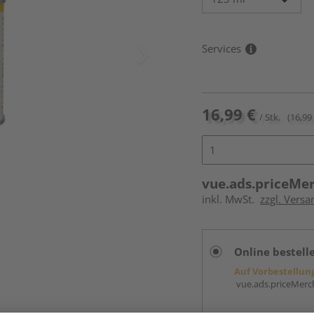
Services
16,99 €
/ Stk.
(16,99 
vue.ads.priceMe
inkl. MwSt.
zzgl. Versa
Online bestell
Auf Vorbestellun
vue.ads.priceMerch