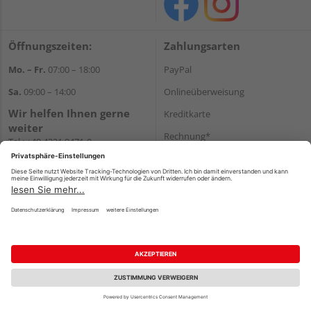
Öffnungszeiten:
Zahlungsarten
Mo. – Fr.
07:00 – 18:00
PayPal
Sa.
09:00 – 14:00
Onlineüberweisung
Wir helfen Ihnen gerne
Kreditkarte
weiter
Rechnung*
Tel.:
+49 4321 9471-0
E-Mail:
shop@holzland-greve.de
*Bonität vorausgesetzt
Versand
Versandkosten
Impressum
AGB
Widerruf
Datenschutz
Reservierungsbedingungen
Vertrag widerrufen
©
HolzLand GmbH