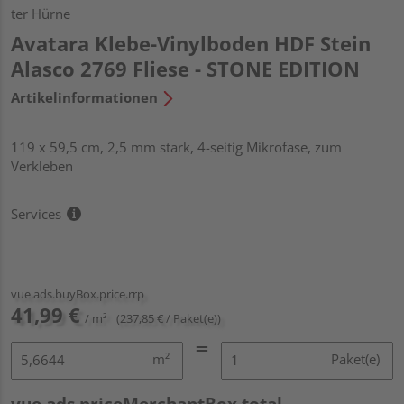
ter Hürne
Avatara Klebe-Vinylboden HDF Stein
Alasco 2769 Fliese - STONE EDITION
Artikelinformationen
119 x 59,5 cm, 2,5 mm stark, 4-seitig Mikrofase, zum
Verkleben
Services
vue.ads.buyBox.price.rrp
41,99 €
/ m²
(237,85 € / Paket(e))
m²
Paket(e)
vue.ads.priceMerchantBox.total