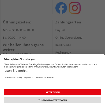
Öffnungszeiten:
Zahlungsarten
Mo. – Fr.
07:00 – 18:00
PayPal
Sa.
09:00 – 14:00
Onlineüberweisung
Wir helfen Ihnen gerne
Kreditkarte
weiter
Rechnung*
Tel.:
+49 4321 9471-0
E-Mail:
shop@holzland-greve.de
*Bonität vorausgesetzt
Versand
Versandkosten
Impressum
AGB
Widerruf
Datenschutz
Reservierungsbedingungen
Vertrag widerrufen