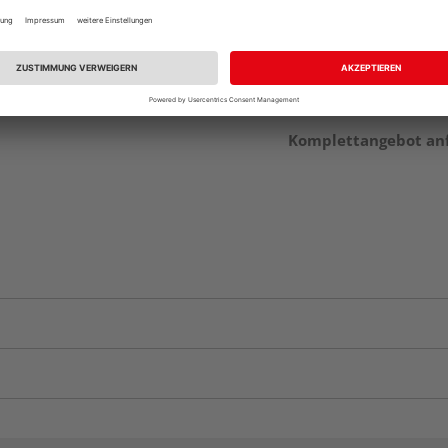
Auf Vorbestellun
vue.ads.priceMerch
Komplettangebot an