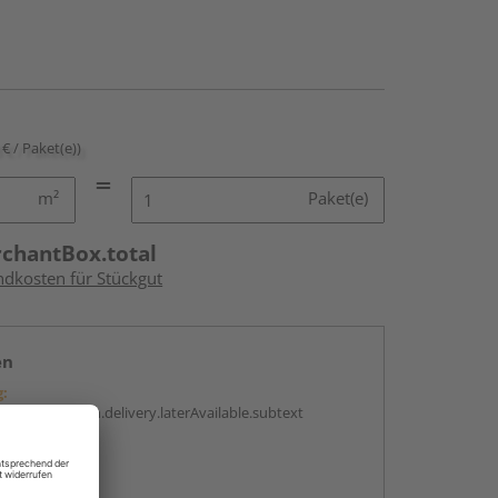
 € / Paket(e))
m²
Paket(e)
rchantBox.total
ndkosten für Stückgut
en
g:
antBox.option.delivery.laterAvailable.subtext
abholen