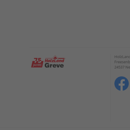
HolzLan
Freesenb
24537 N