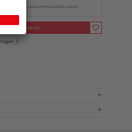
g:
antBox.option.pickup.laterAvailable.subtext
In den Warenkorb
fragen