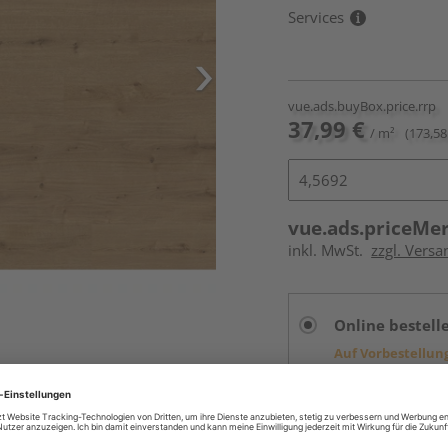
Services
vue.ads.buyBox.price.rrp
37,99 €
/ m²
(173,58
vue.ads.priceMe
inkl. MwSt.
zzgl. Versa
Online bestell
Auf Vorbestellun
vue.ads.priceMerch
Beim Händler 